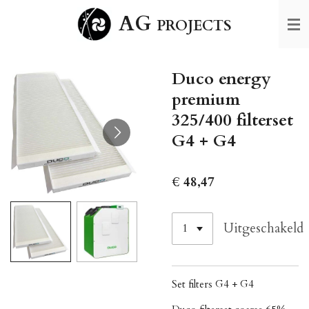
Ga
AG
PROJECTS
direct
naar
de
Duco energy
hoofdinhoud
premium
325/400 filterset
G4 + G4
€ 48,47
Uitgeschakeld
Set filters G4 + G4