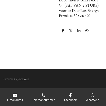
Duco filterset coarse 65%
G4 (SET VAN 2 STUKS)
voor de DucoBox Energy
Premium 325 en 400.
D
D
S
D
e
e
h
e
l
e
a
l
e
l
r
e
n
e
n
Powered by
JouwWeb
E-mailadres
Telefoonnummer
Facebook
WhatsApp